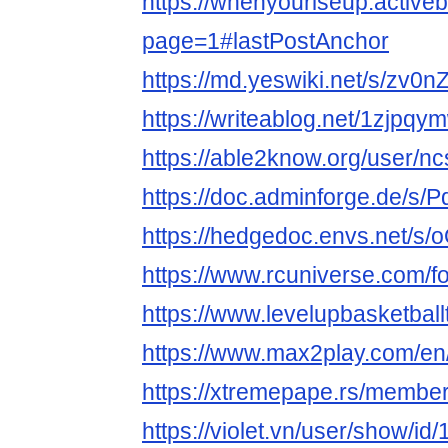
https://whenyouriseup.activ
page=1#lastPostAnchor
https://md.yeswiki.net/s/zv0n
https://writeablog.net/1zjpqy
https://able2know.org/user/nc
https://doc.adminforge.de/s/
https://hedgedoc.envs.net/s/
https://www.rcuniverse.com/
https://www.levelupbasketballt
https://www.max2play.com/en
https://xtremepape.rs/membe
https://violet.vn/user/show/i