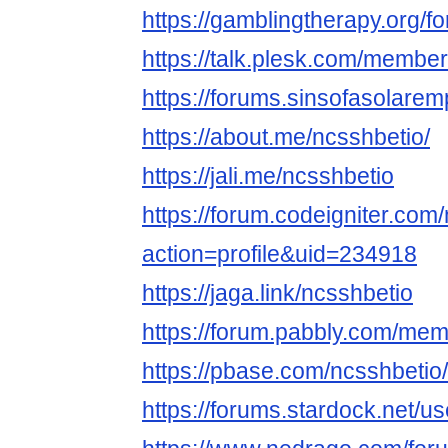
https://gamblingtherapy.org/f
https://talk.plesk.com/memb
https://forums.sinsofasolare
https://about.me/ncsshbetio/
https://jali.me/ncsshbetio
https://forum.codeigniter.co
action=profile&uid=234918
https://jaga.link/ncsshbetio
https://forum.pabbly.com/me
https://pbase.com/ncsshbetio
https://forums.stardock.net/u