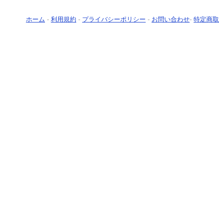
ホーム
-
利用規約
-
プライバシーポリシー
-
お問い合わせ
-
特定商取