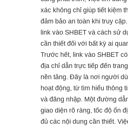
xác không chỉ giúp tiết kiệm 
đảm bảo an toàn khi truy cập. 
link vào SHBET và cách sử dụ
cần thiết đối với bất kỳ ai qua
Trước hết, link vào SHBET có
địa chỉ dẫn trực tiếp đến tran
nền tảng. Đây là nơi người d
hoạt động, từ tìm hiểu thông 
và đăng nhập. Một đường dẫ
giao diện rõ ràng, tốc độ ổn đ
đủ các nội dung cần thiết. Việ