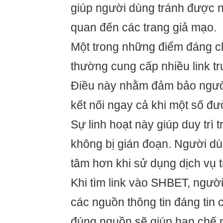
giúp người dùng tránh được nh
quan đến các trang giả mạo.
Một trong những điểm đáng c
thường cung cấp nhiều link t
Điều này nhằm đảm bảo người
kết nối ngay cả khi một số đ
Sự linh hoạt này giúp duy trì t
không bị gián đoạn. Người dùn
tâm hơn khi sử dụng dịch vụ tr
Khi tìm link vào SHBET, ngườ
các nguồn thông tin đáng tin 
đúng nguồn sẽ giúp hạn chế 