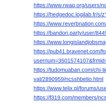
https://www.rwaq.org/users/n
https://hedgedoc.logilab.fr/s
https://www.reverbnation.com/
https://bandori.party/user/84
https://www.longislandjobsm
https://pub41.bravenet.com/f
usernum=3501574107&frmi
https://tudomuaban.com/chi-ti
vat/2890959/ncsshbetio.html
https://www.telix.pl/forums/use
https://f319.com/members/nc