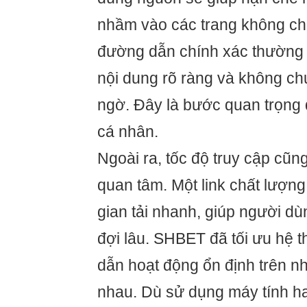
nhầm vào các trang không ch
đường dẫn chính xác thường c
nội dung rõ ràng và không ch
ngờ. Đây là bước quan trọng 
cá nhân.
Ngoài ra, tốc độ truy cập cũn
quan tâm. Một link chất lượn
gian tải nhanh, giúp người d
đợi lâu. SHBET đã tối ưu hệ 
dẫn hoạt động ổn định trên nhi
nhau. Dù sử dụng máy tính ha