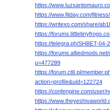
https://www.luzsantomauro.com
https://www.fitday.com/fitne
https://writexo.com/share/ab
https://forums.littletinyfrogs
https://telegra.ph/SHBET-04-
https://forums.alliedmods.ne
u=477289
https://forum.ct8.pl/member.p
action=profile&uid=122724
https://confengine.com/user/
https://www.theyeshivaworld