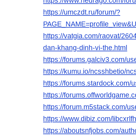
https://www.nedrago.com/for
https://umczdt.ru/forum/?
PAGE_NAME=profile_view&
https://vatgia.com/raovat/26
dan-khang-dinh-vi-the.html
https://forums.galciv3.com/u
https://kumu.io/ncsshbetio/n
https://forums.stardock.com/
https://forums.offworldgame
https://forum.m5stack.com/us
https://www.dibiz.com/libcxrl
https://aboutsnfjobs.com/auth