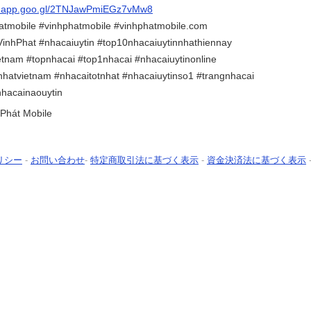
s.app.goo.gl/2TNJawPmiEGz7vMw8
atmobile #vinhphatmobile #vinhphatmobile.com
inhPhat #nhacaiuytin #top10nhacaiuytinnhathiennay
etnam #topnhacai #top1nhacai #nhacaiuytinonline
hatvietnam #nhacaitotnhat #nhacaiuytinso1 #trangnhacai
hacainaouytin
 Phát Mobile
リシー
-
お問い合わせ
-
特定商取引法に基づく表示
-
資金決済法に基づく表示