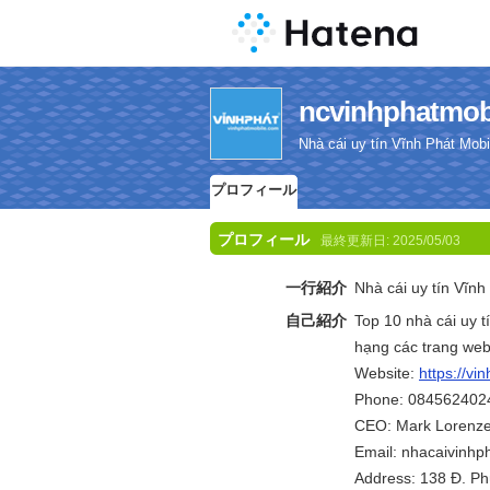
ncvinhpha
Nhà cái uy tín Vĩnh Phát Mobi
プロフィール
プロフィール
最終更新日:
2025/05/03
一行紹介
Nhà cái uy tín Vĩnh
自己紹介
Top 10 nhà cái uy 
hạng các trang web
Website:
https://vi
Phone: 084562402
CEO: Mark Lorenz
Email: nhacaivinh
Address: 138 Đ. Ph