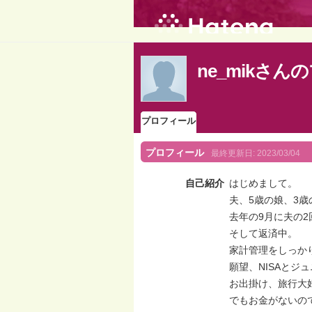
ne_mikさ
プロフィール
プロフィール
最終更新日:
2023/03/04
自己紹介
はじめまして。
夫、5歳の娘、3歳
去年の9月に夫の
そして返済中。
家計管理をしっか
願望、NISAとジュ
お出掛け、旅行大
でもお金がないの