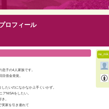
んのプロフィール
ne_m
の息子の4人家族です。
2回目借金発覚。
りしたいのになかなか上手くいかず。
ニアNISAをしたい。
好き。
で実家を引き連れて