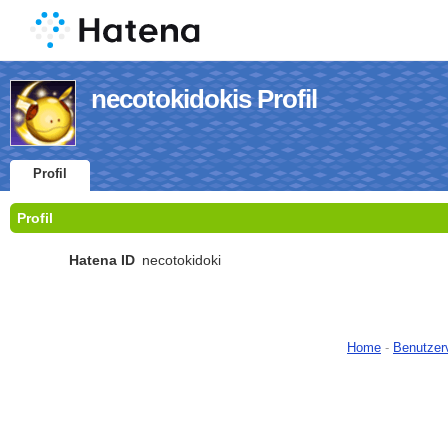
necotokidokis Profil
Profil
Profil
Hatena ID
necotokidoki
Home
-
Benutzer