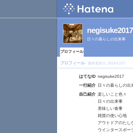
negisuke
日々の暮らしの出来事
プロフィール
プロフィール
最終更新日:
2024/12/27
はてなID
negisuke2017
一行紹介
日々の暮らしの出
自己紹介
楽しいこと色々
日々の出来事
美味しい食事
雑貨の使い心地
アウトドアのたし
ウインタースポー