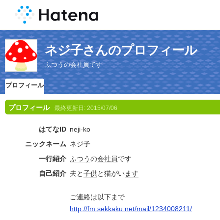
ネジ子さんのプロフィール
ふつうの会社員です
プロフィール
プロフィール
最終更新日:
2015/07/06
はてなID
neji-ko
ニックネーム
ネジ子
一行紹介
ふつう
の
会社員
です
自己紹介
夫と
子供
と猫がい
ます
ご連絡は以下まで
http://fm.sekkaku.net/mail/1234008211/