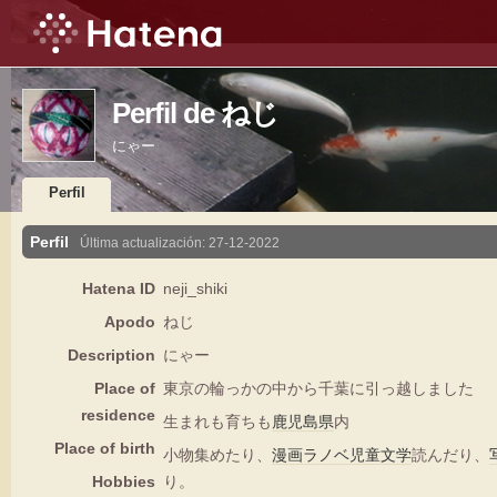
Perfil de ねじ
にゃー
Perfil
Perfil
Última actualización:
27-12-2022
Hatena ID
neji_shiki
Apodo
ねじ
Description
にゃー
Place of
東京の輪っかの中から千葉に引っ越しました
residence
生まれも育ちも
鹿児島県
内
Place of birth
小物集めたり、
漫画
ラノベ
児童文学
読んだり、
Hobbies
り。