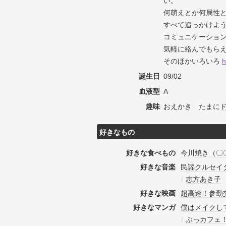
い。
何萌えとか何属性
すべて追っかけよ
コミュニケーショ
気軽に絡んでもら
そのほかいろいろ
h
誕生日
09/02
血液型
A
趣味
おえかき たまに
好きなもの
好きな食べもの
今川焼き（〇
好きな音楽
民謡クルセイ
/
志方あき子
好きな映画
超高速！参勤
好きなマンガ
僕はメイクし
/
ぶっカフェ