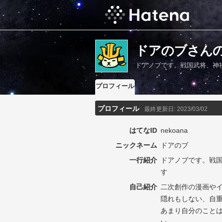
ドアのブさん
ドアノブです。戦国武将、神
プロフィール
プロフィール
最終更新日:
2023/03/02
はてなID
nekoana
ニックネーム
ドアのブ
一行紹介
ドアノブです。戦
す
自己紹介
二次創作の漫画や
隠れもしない、自
あまり自分のこと