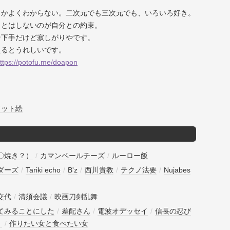
とかよくわからない。二次元でも三次元でも、いろいろ好き。
うとはしないのが自分との約束。
ン下手だけど寂しがりやです。
えるとうれしいです。
ttps://potofu.me/doapon
ドット絵
〇焼き？）
/
カマンベールチーズ
/
ルーロー飯
ダーズ
/
Tariki echo
/
B'z
/
西川貴教
/
テクノ法要
/
Nujabes
交代
/
清須会議
/
映画刀剣乱舞
てみることにした
/
差配さん
/
電波オデッセイ
/
信長の忍び
！
/
作りたい女と食べたい女