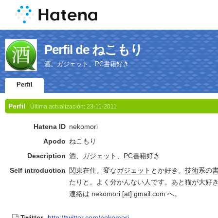
Perfil de ねこもり
酒、ガジェット、PC書籍好き
Perfil
Perfil
Última actualización:
23-11-2011
Hatena ID
nekomori
Apodo
ねこもり
Description
酒、
ガジェット
、
PC
書籍
好き
Self introduction
関東
在住。変な
ガジェット
とか好き。
技術
系の
たりと。よく分かんない人です。あと猫が大好
連絡は nekomori [
at
]
gmail
.com へ。
Twitter
http://twitter.com/nekomori