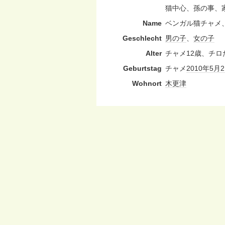
猫中心、孫の事、
Name
ベンガル猫チャメ
Geschlecht
男の子
、
女の子
Alter
チャメ12歳、チロ
Geburtstag
チャメ
2010年
5月
Wohnort
木更津