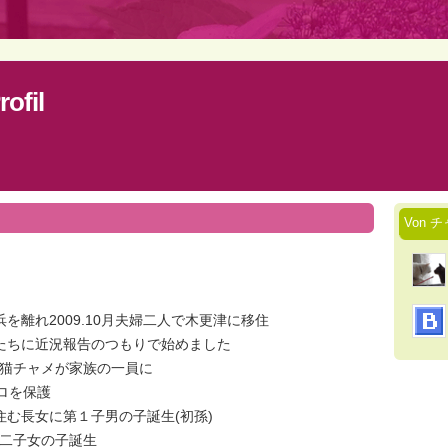
fil
Von チャ
を離れ2009.10月夫婦二人で木更津に移住
たちに近況報告のつもりで始めました
ガル猫チャメが家族の一員に
猫チロを保護
浜に住む長女に第１子男の子誕生(初孫)
に第二子女の子誕生