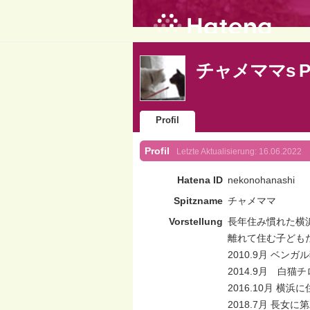
チャメママs Pro
Profil
Profil
Letzte Aktualisierung:
16.06.2022
Hatena ID
nekonohanashi
Spitzname
チャメママ
Vorstellung
長年住み慣れた横浜
離れて住む子ども
2010.9月 ベン
2014.9月 白
2016.10月 横
2018.7月 長女