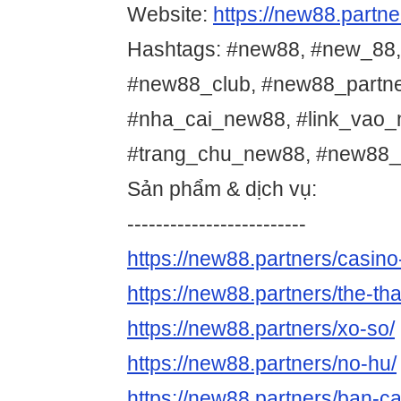
Website:
https://new88.partne
Hashtags: #new88, #new_88
#new88_club, #new88_partne
#nha_cai_new88, #link_vao_
#trang_chu_new88, #new88_
Sản phẩm & dịch vụ:
-------------------------
https://new88.partners/casino
https://new88.partners/the-tha
https://new88.partners/xo-so/
https://new88.partners/no-hu/
https://new88.partners/ban-ca