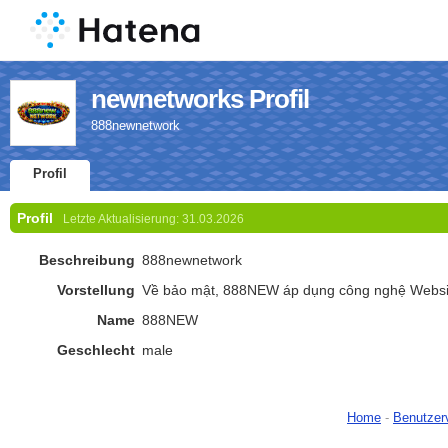
newnetworks Profil
888newnetwork
Profil
Profil
Letzte Aktualisierung:
31.03.2026
Beschreibung
888newnetwork
Vorstellung
Về bảo mật, 888NEW áp dụng công nghệ Websi
Name
888NEW
Geschlecht
male
Home
-
Benutzer