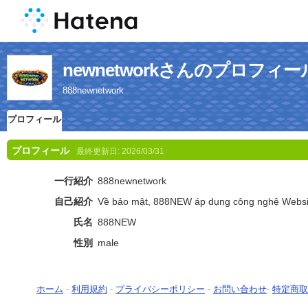
newnetworkさんのプロフィー
888newnetwork
プロフィール
プロフィール
最終更新日:
2026/03/31
一行紹介
888newnetwork
自己紹介
Về bảo mật, 888NEW áp dụng công nghệ Websi
氏名
888NEW
性別
male
ホーム
-
利用規約
-
プライバシーポリシー
-
お問い合わせ
-
特定商取