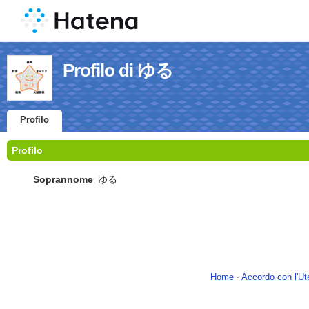
Profilo di ゆる
Profilo
Profilo
Soprannome
ゆる
Home
-
Accordo con l'Ut