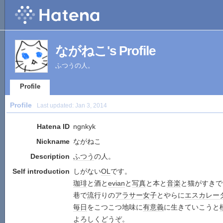
ながねこ's Profile
ふつうの人。
Profile
Profile
Last updated:
Jan 3, 2014
Hatena ID
ngnkyk
Nickname
ながねこ
Description
ふつう
の人。
Self introduction
しがない
OL
です。
珈琲
と酒と
evian
と
写真
と本と
音楽
と猫がすきで
巷で
流行
りの
アラサー女子
とやらに
エスカレー
毎日
をこつこつ地味に
有意義
に生きていこうと
よろしくどうぞ。