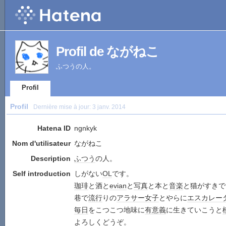
Profil de ながねこ
ふつうの人。
Profil
Profil
Dernière mise à jour:
3 janv. 2014
Hatena ID
ngnkyk
Nom d'utilisateur
ながねこ
Description
ふつう
の人。
Self introduction
しがない
OL
です。
珈琲
と酒と
evian
と
写真
と本と
音楽
と猫がすきで
巷で
流行
りの
アラサー女子
とやらに
エスカレー
毎日
をこつこつ地味に
有意義
に生きていこうと
よろしくどうぞ。