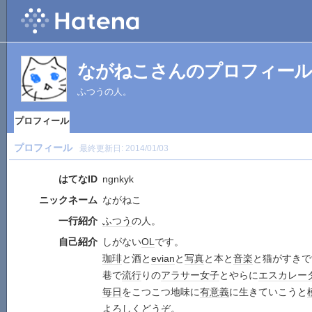
ながねこさんのプロフィール
ふつうの人。
プロフィール
プロフィール
最終更新日:
2014/01/03
はてなID
ngnkyk
ニックネーム
ながねこ
一行紹介
ふつう
の人。
自己紹介
しがない
OL
です。
珈琲
と酒と
evian
と
写真
と本と
音楽
と猫がすきで
巷で
流行
りの
アラサー女子
とやらに
エスカレー
毎日
をこつこつ地味に
有意義
に生きていこうと
よろしくどうぞ。