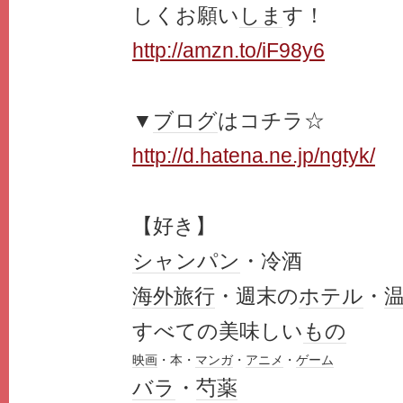
しくお願い
しま
す！
http://amzn.to/iF98y6
▼
ブログ
はコチラ☆
http://d.hatena.ne.jp/ngtyk/
【好き】
シャンパン
・冷酒
海外旅行
・週末の
ホテル
・
すべての美味しい
もの
映画
・本・
マンガ
・
アニメ
・
ゲーム
バラ
・
芍薬