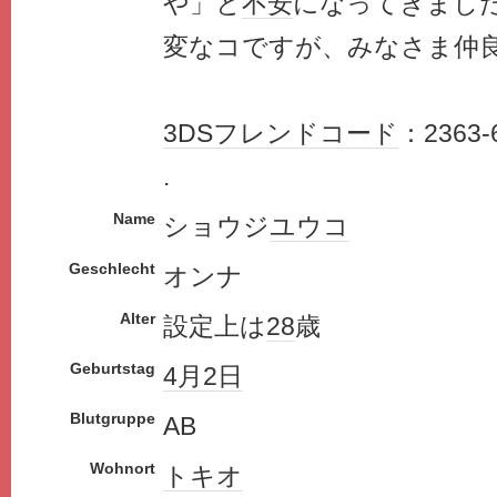
や」と
不安
になってきまし
変なコですが、みなさま仲
3DS
フレンドコード
：2363-
.
Name
ショウジ
ユウコ
Geschlecht
オンナ
Alter
設定上は
28
歳
Geburtstag
4月2日
Blutgruppe
AB
Wohnort
トキオ