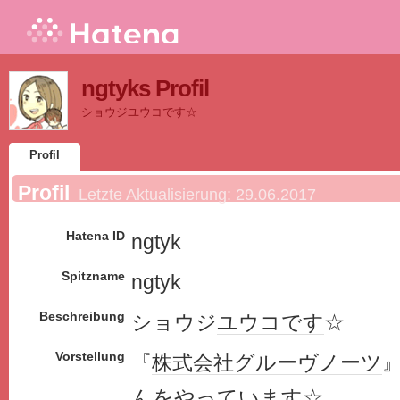
ngtyks Profil
ショウジユウコです☆
Profil
Profil
Letzte Aktualisierung:
29.06.2017
Hatena ID
ngtyk
Spitzname
ngtyk
Beschreibung
ショウジ
ユウコ
です
☆
Vorstellung
『
株式会社
グルーヴ
ノーツ
んをやってい
ます
☆