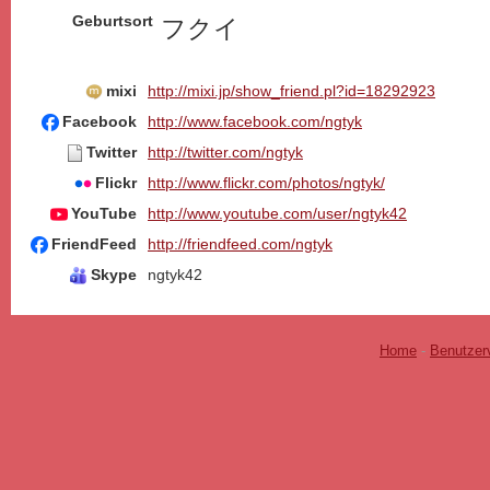
Geburtsort
フクイ
mixi
http://mixi.jp/show_friend.pl?id=18292923
Facebook
http://www.facebook.com/ngtyk
Twitter
http://twitter.com/ngtyk
Flickr
http://www.flickr.com/photos/ngtyk/
YouTube
http://www.youtube.com/user/ngtyk42
FriendFeed
http://friendfeed.com/ngtyk
Skype
ngtyk42
Home
-
Benutzer