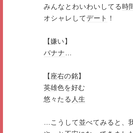
みんなとわいわいしてる
時
オシャレして
デート
！
【嫌い】
バナナ
…
【
座右の銘
】
英雄
色を好む
悠々たる
人生
…こうして並べてみると、