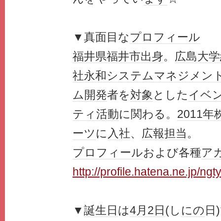
▼真面目な
プロフィール
福井県
福井市
出身
。
広島大学
社
永和
システム
マネジメン
ム開発
者を
対象
とした
イベ
ティ
活動
に関わる。
2011年
ーツ
に
入社
、
広報
担当
。
プロフィール
および各種
ア
http://profile.hatena.ne.jp/ngt
▼
誕生日
は
4月2日
(し
にの
日