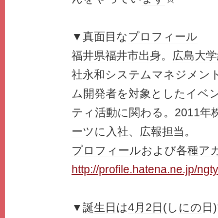
▼真面目な
プロフィール
福井県
福井市
出身
。
広島大学
社
永和
システム
マネジメン
ム開発
者を
対象
とした
イベ
ティ
活動
に関わる。
2011年
ーツ
に
入社
、
広報
担当
。
プロフィール
および各種
ア
http://profile.hatena.ne.jp/ngt
▼
誕生日
は
4月2日
(し
にの
日