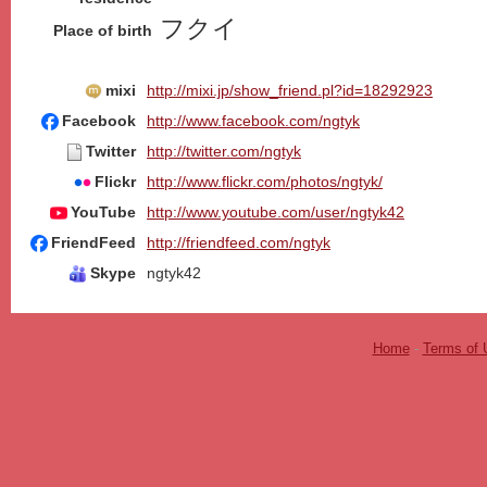
フクイ
Place of birth
mixi
http://mixi.jp/show_friend.pl?id=18292923
Facebook
http://www.facebook.com/ngtyk
Twitter
http://twitter.com/ngtyk
Flickr
http://www.flickr.com/photos/ngtyk/
YouTube
http://www.youtube.com/user/ngtyk42
FriendFeed
http://friendfeed.com/ngtyk
Skype
ngtyk42
Home
-
Terms of 