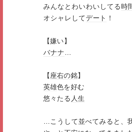
みんなとわいわいしてる
時
オシャレして
デート
！
【嫌い】
バナナ
…
【
座右の銘
】
英雄
色を好む
悠々たる
人生
…こうして並べてみると、