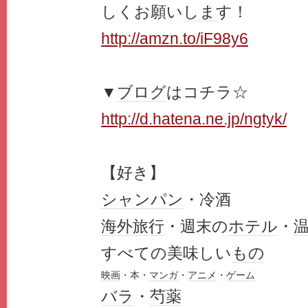
しくお願い
しま
す！
http://amzn.to/iF98y6
▼
ブログ
はコチラ☆
http://d.hatena.ne.jp/ngtyk/
【好き】
シャンパン
・冷酒
海外旅行
・週末の
ホテル
・
すべての美味しい
もの
映画
・本・
マンガ
・
アニメ
・
ゲーム
バラ
・
芍薬