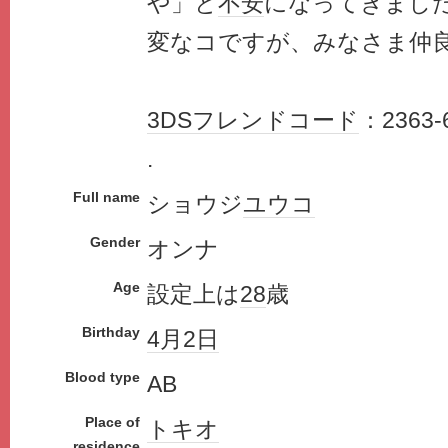
や」と
不安
になってきまし
変なコですが、みなさま仲
3DS
フレンドコード
：2363-
.
Full name
ショウジ
ユウコ
Gender
オンナ
Age
設定上は
28
歳
Birthday
4月2日
Blood type
AB
Place of
トキオ
residence