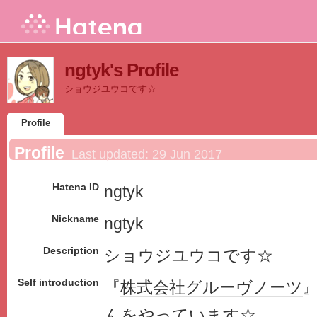
ngtyk's Profile
ショウジユウコです☆
Profile
Profile
Last updated:
29 Jun 2017
Hatena ID
ngtyk
Nickname
ngtyk
Description
ショウジ
ユウコ
です
☆
Self introduction
『
株式会社
グルーヴ
ノーツ
んをやってい
ます
☆