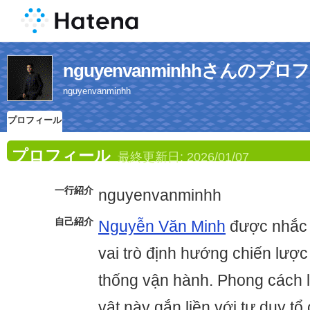
nguyenvanminhhさんのプ
nguyenvanminhh
プロフィール
プロフィール
最終更新日:
2026/01/07
一行紹介
nguyenvanminhh
自己紹介
Nguyễn Văn Minh
được nhắc 
vai trò định hướng chiến lược
thống vận hành. Phong cách 
vật này gắn liền với tư duy tổ