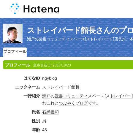
ストレイバード館長さんのプ
瀬戸の読書コミュニティスペース[ストレイバード]店長が、
プロフィール
プロフィール
最終更新日:
2017/10/23
はてなID
ngyblog
ニックネーム
ストレイバード館長
一行紹介
瀬戸
の
読書
コミュニティ
スペース[ス
トレイ
バー
れこれと
つぶやく
ブログ
です。
氏名
石黒
義和
性別
男
年齢
43