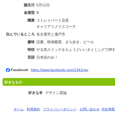
誕生日
5月11日
血液型
B
職業
ス
トレイ
バード
店長
キャリア
リメイク
コーチ
住んでいるところ
名古屋市
と
瀬戸市
趣味
読書
、
映画鑑賞
、まち歩き、
ビール
特技
やる気
スイッチ
をちょうどいい
タイミング
で押
言語
日本語
のみ！
Facebook
https://www.facebook.com/1441ngy
好きなもの
好きな本
デザイン原論
ホーム
-
利用規約
-
プライバシーポリシー
-
お問い合わせ
-
特定商取