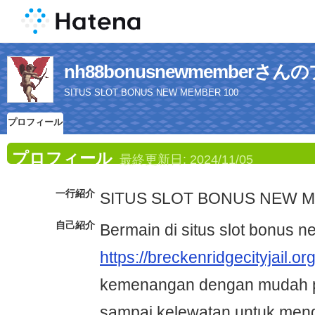
nh88bonusnewmemberさ
SITUS SLOT BONUS NEW MEMBER 100
プロフィール
プロフィール
最終更新日:
2024/11/05
一行紹介
SITUS SLOT BONUS NEW 
自己紹介
Bermain di situs slot bonus
https://breckenridgecityjail.org
kemenangan dengan mudah p
sampai kelewatan untuk meng