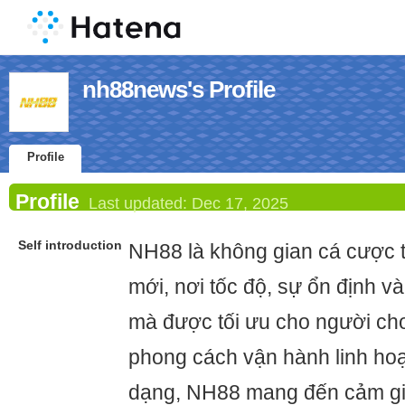
nh88news's Profile
Profile
Profile
Last updated:
Dec 17, 2025
Self introduction
NH88 là không gian cá cược t
mới, nơi tốc độ, sự ổn định v
mà được tối ưu cho người chơi
phong cách vận hành linh hoạ
dạng, NH88 mang đến cảm gi