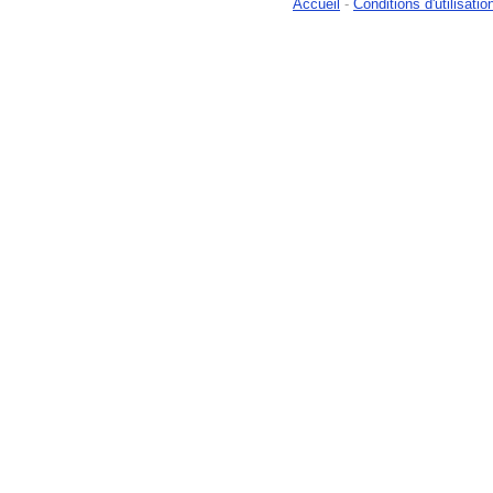
Accueil
-
Conditions d'utilisatio