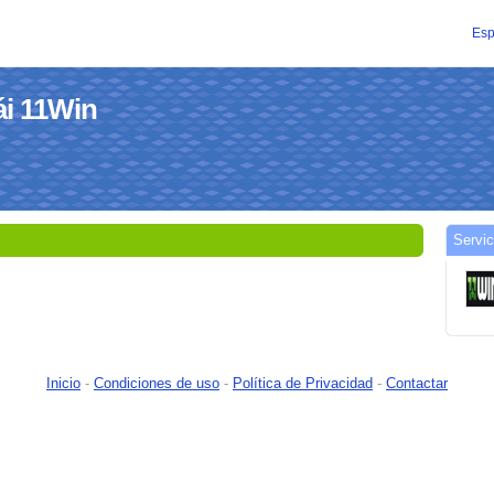
Esp
ái 11Win
Servic
Inicio
-
Condiciones de uso
-
Política de Privacidad
-
Contactar