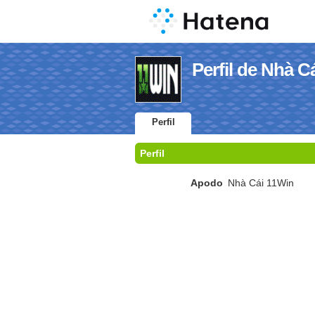
Perfil de Nhà C
Perfil
Perfil
Apodo
Nhà Cái 11Win