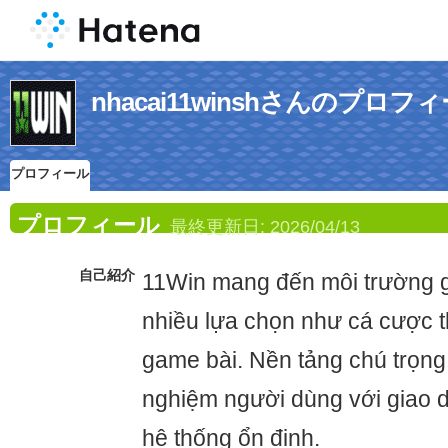
nhacai11winshさんのプロフ
プロフィール
プロフィール
最終更新日:
2026/04/13
自己紹介
11Win mang đến môi trường giả
nhiều lựa chọn như cá cược t
game bài. Nền tảng chú trọng
nghiệm người dùng với giao d
hệ thống ổn định.