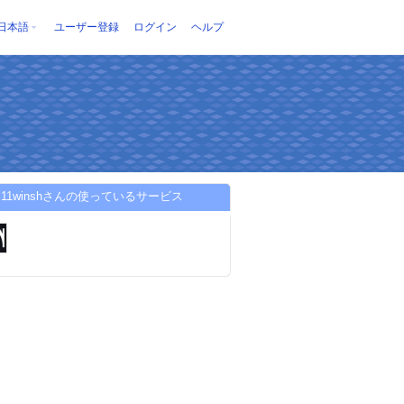
日本語
ユーザー登録
ログイン
ヘルプ
cai11winshさんの使っているサービス