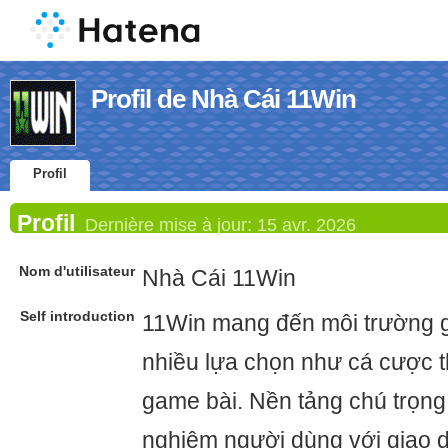
Profil de Nhà Cái 11Win
Profil
Profil
Dernière mise à jour:
15 avr. 2026
Nom d'utilisateur
Nhà Cái 11Win
Self introduction
11Win mang đến môi trường giả
nhiều lựa chọn như cá cược t
game bài. Nền tảng chú trọng
nghiệm người dùng với giao d