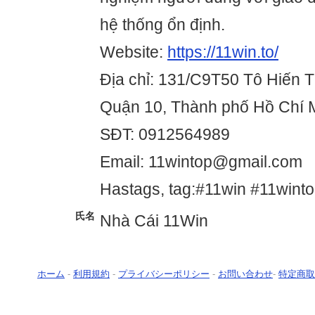
hệ thống ổn định.
Website:
https://11win.to/
Địa chỉ: 131/C9T50 Tô Hiến 
Quận 10, Thành phố Hồ Chí M
SĐT: 0912564989
Email: 11wintop@gmail.com
Hastags, tag:#11win #11winto
氏名
Nhà Cái 11Win
ホーム
-
利用規約
-
プライバシーポリシー
-
お問い合わせ
-
特定商取