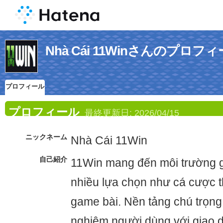
Nhà Cái 11Winさんのプロフ
プロフィール
プロフィール
最終更新日:
2026/04/15
ニックネーム
Nhà Cái 11Win
自己紹介
11Win mang đến môi trường giả
nhiều lựa chọn như cá cược t
game bài. Nền tảng chú trọng
nghiệm người dùng với giao d