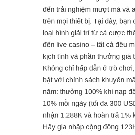
đến trải nghiệm mượt mà và a
trên mọi thiết bị. Tại đây, bạn
loại hình giải trí từ cá cược th
đến live casino – tất cả đều 
kịch tính và phần thưởng giá tr
Không chỉ hấp dẫn ở trò chơi
bật với chính sách khuyến m
năm: thưởng 100% khi nạp đầu
10% mỗi ngày (tối đa 300 USD
nhận 1.288K và hoàn trả 1% k
Hãy gia nhập cộng đồng 123