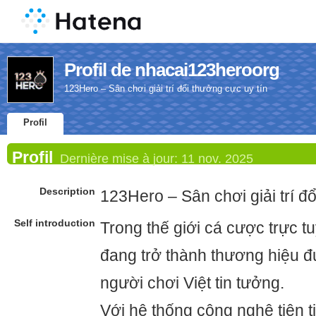
Profil de nhacai123heroorg
123Hero – Sân chơi giải trí đổi thưởng cực uy tín
Profil
Profil
Dernière mise à jour:
11 nov. 2025
Description
123Hero – Sân chơi giải trí đ
Self introduction
Trong thế giới cá cược trực t
đang trở thành thương hiệu 
người chơi Việt tin tưởng.
Với hệ thống công nghệ tiên 