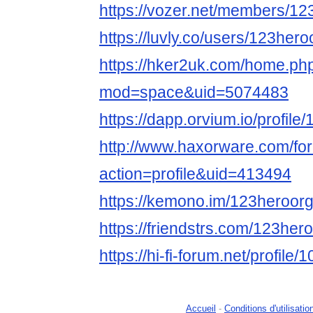
https://vozer.net/members/12
https://luvly.co/users/123hero
https://hker2uk.com/home.ph
mod=space&uid=5074483
https://dapp.orvium.io/profile
http://www.haxorware.com/f
action=profile&uid=413494
https://kemono.im/123heroor
https://friendstrs.com/123her
https://hi-fi-forum.net/profile
Accueil
-
Conditions d'utilisatio