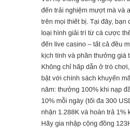
đến trải nghiệm mượt mà và a
trên mọi thiết bị. Tại đây, bạn
loại hình giải trí từ cá cược th
đến live casino – tất cả đều 
kịch tính và phần thưởng giá tr
Không chỉ hấp dẫn ở trò chơi
bật với chính sách khuyến m
năm: thưởng 100% khi nạp đầu
10% mỗi ngày (tối đa 300 USD
nhận 1.288K và hoàn trả 1% k
Hãy gia nhập cộng đồng 123