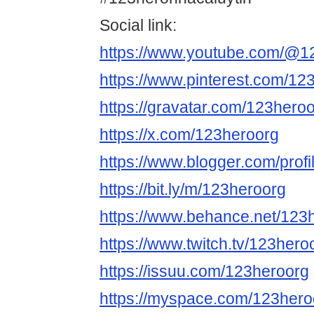
Social link:
https://www.youtube.com/@1
https://www.pinterest.com/12
https://gravatar.com/123hero
https://x.com/123heroorg
https://www.blogger.com/pro
https://bit.ly/m/123heroorg
https://www.behance.net/123
https://www.twitch.tv/123hero
https://issuu.com/123heroorg
https://myspace.com/123hero