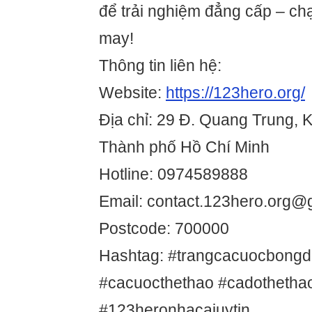
để trải nghiệm đẳng cấp – ch
may!
Thông tin liên hệ:
Website:
https://123hero.org/
Địa chỉ: 29 Đ. Quang Trung, 
Thành phố Hồ Chí Minh
Hotline: 0974589888
Email: contact.123hero.org@
Postcode: 700000
Hashtag: #trangcacuocbongd
#cacuocthethao #cadothetha
#123heronhacaiuytin