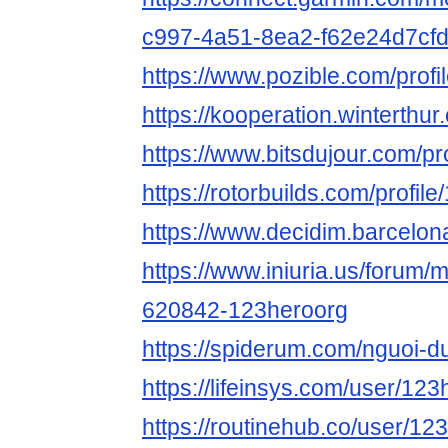
c997-4a51-8ea2-f62e24d7cf
https://www.pozible.com/profi
https://kooperation.winterthur.
https://www.bitsdujour.com/p
https://rotorbuilds.com/profil
https://www.decidim.barcelona
https://www.iniuria.us/forum
620842-123heroorg
https://spiderum.com/nguoi-
https://lifeinsys.com/user/12
https://routinehub.co/user/12