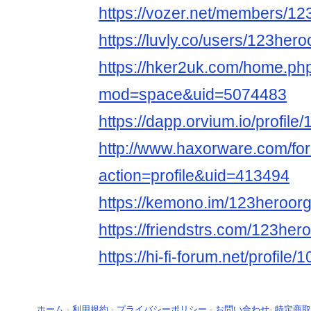
https://vozer.net/members/12
https://luvly.co/users/123hero
https://hker2uk.com/home.ph
mod=space&uid=5074483
https://dapp.orvium.io/profile
http://www.haxorware.com/f
action=profile&uid=413494
https://kemono.im/123heroor
https://friendstrs.com/123her
https://hi-fi-forum.net/profile
ホーム
-
利用規約
-
プライバシーポリシー
-
お問い合わせ
-
特定商取