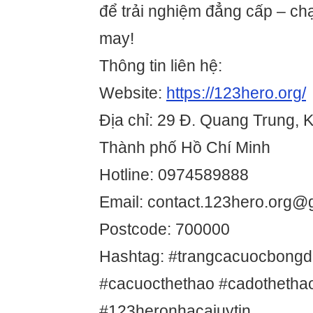
để trải nghiệm đẳng cấp – ch
may!
Thông tin liên hệ:
Website:
https://123hero.org/
Địa chỉ: 29 Đ. Quang Trung, 
Thành phố Hồ Chí Minh
Hotline: 0974589888
Email: contact.123hero.org@
Postcode: 700000
Hashtag: #trangcacuocbongd
#cacuocthethao #cadothetha
#123heronhacaiuytin