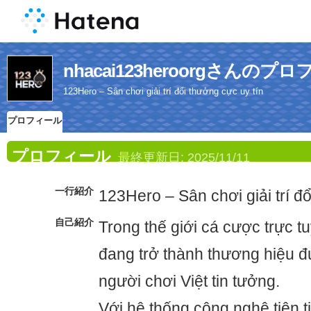
nhacai123heroorgさんのプ
123Hero – Sân chơi giải trí đổi thưởng cực uy tín
プロフィール
プロフィール
最終更新日:
2025/11/11
一行紹介
123Hero – Sân chơi giải trí đ
自己紹介
Trong thế giới cá cược trực t
đang trở thành thương hiệu 
người chơi Việt tin tưởng.
Với hệ thống công nghệ tiên 