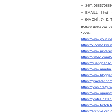
SĐT: 058670889
EMAILL : 58wii
ĐỊA CHỈ : 74 Đ.
#58win #nhà cái 58
Social:
https://www.youtu
https://x.com/58wi
https://www.pinter
https://vimeo.com/
https://quangcaoso
https://www.ameba.j
https://www.blogg
https://gravatar.c
https://prosinrefgi.
https://www.openst
https://profile.hate
https://www.twitch.
https://archive.org