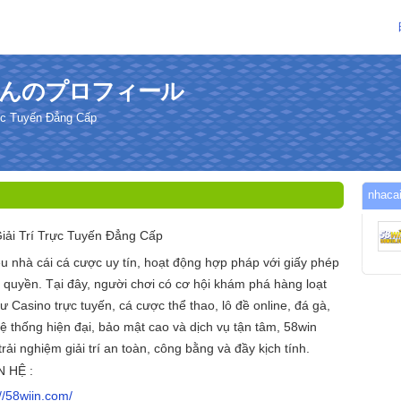
iinさんのプロフィール
rực Tuyến Đẳng Cấp
nha
iải Trí Trực Tuyến Đẳng Cấp
u nhà cái cá cược uy tín, hoạt động hợp pháp với giấy phép
 quyền. Tại đây, người chơi có cơ hội khám phá hàng loạt
ư Casino trực tuyến, cá cược thể thao, lô đề online, đá gà,
ệ thống hiện đại, bảo mật cao và dịch vụ tận tâm, 58win
ải nghiệm giải trí an toàn, công bằng và đầy kịch tính.
 HỆ :
://58wiin.com/