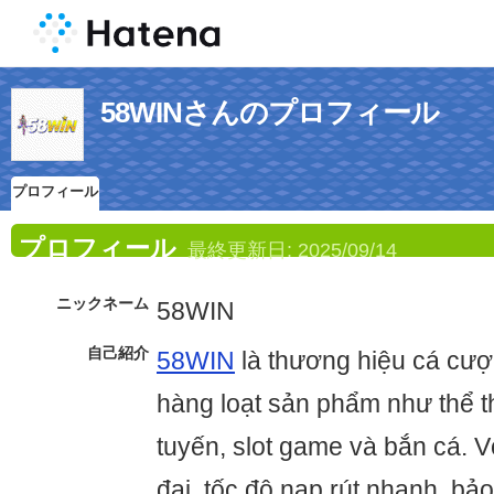
58WINさんのプロフィール
プロフィール
プロフィール
最終更新日:
2025/09/14
ニックネーム
58WIN
自己紹介
58WIN
là thương hiệu cá cược
hàng loạt sản phẩm như thể t
tuyến, slot game và bắn cá. V
đại, tốc độ nạp rút nhanh, bảo