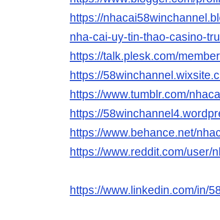
https://nhacai58winchannel.b
nha-cai-uy-tin-thao-casino-tru
https://talk.plesk.com/membe
https://58winchannel.wixsite
https://www.tumblr.com/nhac
https://58winchannel4.wordp
https://www.behance.net/nha
https://www.reddit.com/user/
https://www.linkedin.com/in/5