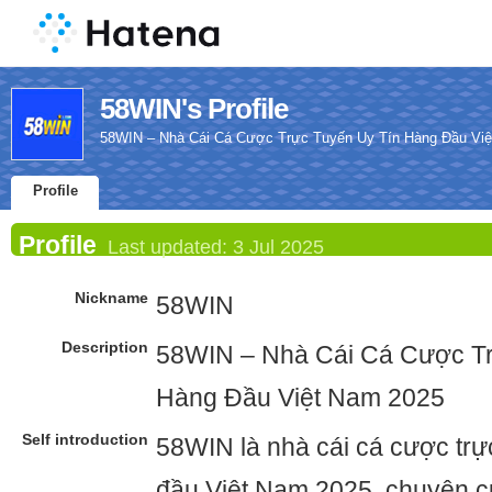
58WIN's Profile
58WIN – Nhà Cái Cá Cược Trực Tuyến Uy Tín Hàng Đầu Vi
Profile
Profile
Last updated:
3 Jul 2025
Nickname
58WIN
Description
58WIN – Nhà Cái Cá Cược Tr
Hàng Đầu Việt Nam 2025
Self introduction
58WIN là nhà cái cá cược trự
đầu Việt Nam 2025, chuyên c