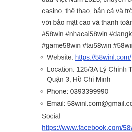
casino, thể thao, bắn cá và tr
với bảo mật cao và thanh toá
#58win #nhacai58win #dang
#game58win #tai58win #58wi
Website:
https://58winl.com/
Location: 125/3A Lý Chính 
Quận 3, Hồ Chí Minh
Phone: 0393399990
Email: 58winl.com@gmail.
Social
https://www.facebook.com/58