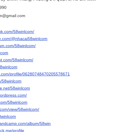
990
com@gmail.com
ok.com/58winlcom/
be.com/@nhacai58winlcom
ram.com/58winlcom/
nlcom
est.com/58winlcom/
58winlcom
er.com/profile/06280748470205578671
om/58winlcom
e.net/58winlcom
wordpress.com/
.com/58winlcom
e.com/view/58winlcom/
58winlcom
.bandcamp.com/album/58win
tck.me/profile