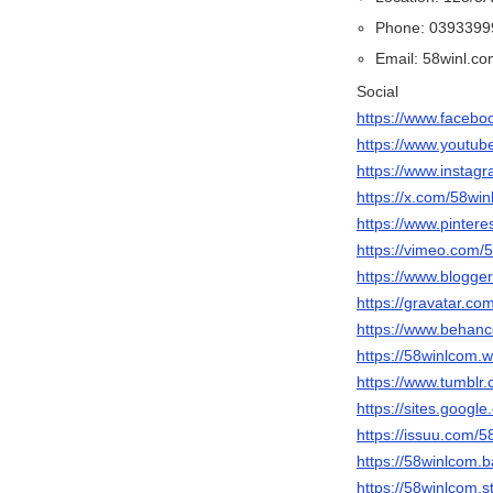
Phone: 0393399
Email: 58winl.
Social
https://www.facebo
https://www.youtu
https://www.instag
https://x.com/58wi
https://www.pinter
https://vimeo.com/
https://www.blogg
https://gravatar.c
https://www.behanc
https://58winlcom.
https://www.tumblr
https://sites.googl
https://issuu.com/
https://58winlcom
https://58winlcom.s