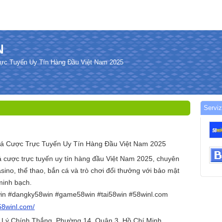
N
ực Tuyến Uy Tín Hàng Đầu Việt Nam 2025
Serviz
á Cược Trực Tuyến Uy Tín Hàng Đầu Việt Nam 2025
á cược trực tuyến uy tín hàng đầu Việt Nam 2025, chuyên
sino, thể thao, bắn cá và trò chơi đổi thưởng với bảo mật
minh bạch.
in #dangky58win #game58win #tai58win #58winl.com
/58winl.com/
A Lý Chính Thắng, Phường 14, Quận 3, Hồ Chí Minh