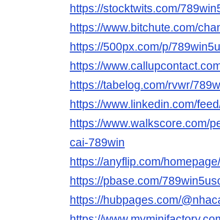
https://stocktwits.com/789wi
https://www.bitchute.com/c
https://500px.com/p/789win
https://www.callupcontact.c
https://tabelog.com/rvwr/789
https://www.linkedin.com/fee
https://www.walkscore.com/
cai-789win
https://anyflip.com/homepage
https://pbase.com/789win5u
https://hubpages.com/@nha
https://www.myminifactory.c