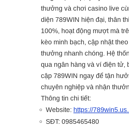
thưởng và chơi casino live cù
diện 789WIN hiện đại, thân thi
100%, hoạt động mượt mà trên 
kèo minh bạch, cập nhật theo t
thưởng nhanh chóng. Hệ thốn
qua ngân hàng và ví điện tử, 
cập 789WIN ngay để tận hưởn
chuyên nghiệp và nhận thưởn
Thông tin chi tiết:
Website:
https://789win5.us
SĐT: 0985465480