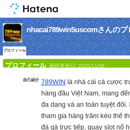
nhacai789win5uscomさん
プロフィール
プロフィール
最終更新日:
2025/11/06
自己紹介
789WIN
là nhà cái cá cược tr
hàng đầu Việt Nam, mang đến h
đa dạng và an toàn tuyệt đối.
tham gia hàng trăm kèo thể t
đá gà trực tiếp, quay slot nổ 