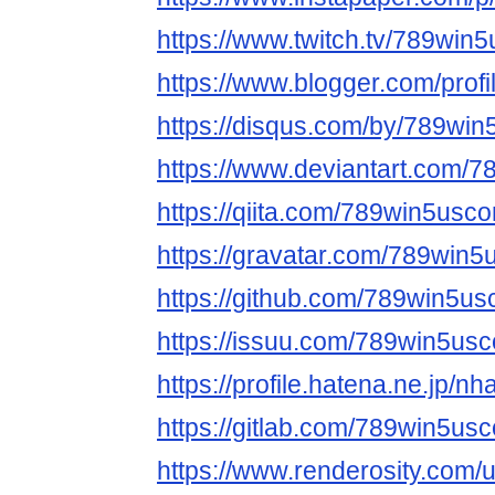
https://www.twitch.tv/789win
https://www.blogger.com/pro
https://disqus.com/by/789wi
https://www.deviantart.com/
https://qiita.com/789win5usc
https://gravatar.com/789win
https://github.com/789win5u
https://issuu.com/789win5us
https://profile.hatena.ne.jp/
https://gitlab.com/789win5us
https://www.renderosity.com/