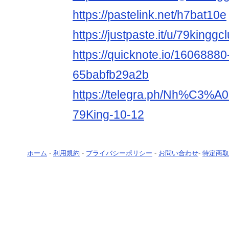
https://pastelink.net/h7bat10e
https://justpaste.it/u/79kinggc
https://quicknote.io/1606888
65babfb29a2b
https://telegra.ph/Nh%C3%
79King-10-12
ホーム
-
利用規約
-
プライバシーポリシー
-
お問い合わせ
-
特定商取