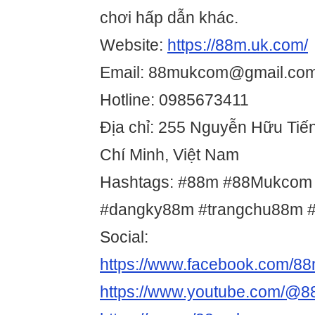
chơi hấp dẫn khác.
Website:
https://88m.uk.com/
Email: 88mukcom@gmail.co
Hotline: 0985673411
Địa chỉ: 255 Nguyễn Hữu Tiế
Chí Minh, Việt Nam
Hashtags: #88m #88Mukcom
#dangky88m #trangchu88m 
Social:
https://www.facebook.com/8
https://www.youtube.com/@