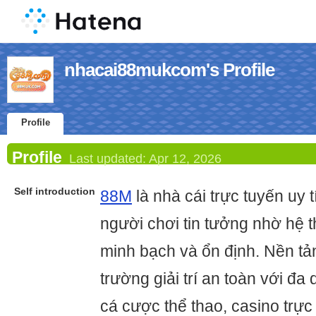
nhacai88mukcom's Profile
Profile
Profile
Last updated:
Apr 12, 2026
Self introduction
88M
là nhà cái trực tuyến uy 
người chơi tin tưởng nhờ hệ 
minh bạch và ổn định. Nền t
trường giải trí an toàn với đ
cá cược thể thao, casino trực