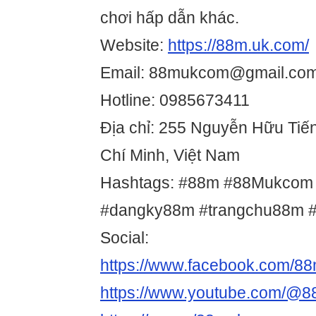
chơi hấp dẫn khác.
Website:
https://88m.uk.com/
Email: 88mukcom@gmail.co
Hotline: 0985673411
Địa chỉ: 255 Nguyễn Hữu Tiế
Chí Minh, Việt Nam
Hashtags: #88m #88Mukcom
#dangky88m #trangchu88m 
Social:
https://www.facebook.com/8
https://www.youtube.com/@