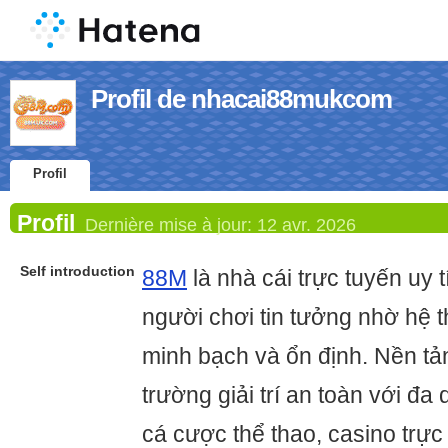
Profil de nhacai88mukcom
Profil
Profil
Dernière mise à jour:
12 avr. 2026
Self introduction
88M
là nhà cái trực tuyến uy 
người chơi tin tưởng nhờ hệ 
minh bạch và ổn định. Nền t
trường giải trí an toàn với đ
cá cược thể thao, casino trực