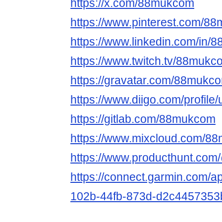
https://x.com/88mukcom
https://www.pinterest.com/8
https://www.linkedin.com/in/
https://www.twitch.tv/88mukc
https://gravatar.com/88mukc
https://www.diigo.com/profil
https://gitlab.com/88mukcom
https://www.mixcloud.com/8
https://www.producthunt.c
https://connect.garmin.com/a
102b-44fb-873d-d2c4457353