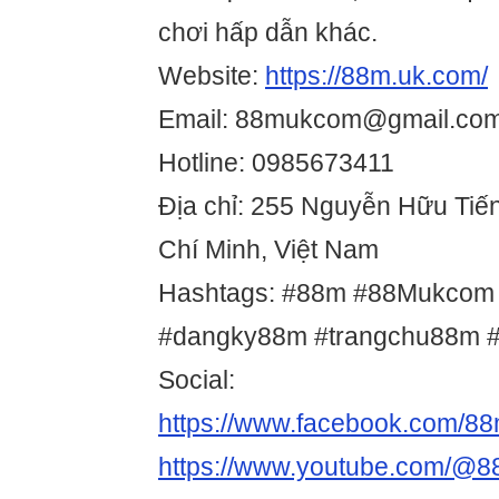
chơi hấp dẫn khác.
Website:
https://88m.uk.com/
Email: 88mukcom@gmail.co
Hotline: 0985673411
Địa chỉ: 255 Nguyễn Hữu Tiế
Chí Minh, Việt Nam
Hashtags: #88m #88Mukcom
#dangky88m #trangchu88m 
Social:
https://www.facebook.com/8
https://www.youtube.com/@