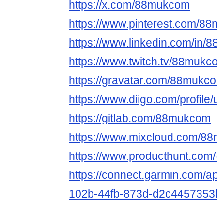
https://x.com/88mukcom
https://www.pinterest.com/8
https://www.linkedin.com/in/
https://www.twitch.tv/88mukc
https://gravatar.com/88mukc
https://www.diigo.com/profil
https://gitlab.com/88mukcom
https://www.mixcloud.com/8
https://www.producthunt.c
https://connect.garmin.com/a
102b-44fb-873d-d2c4457353