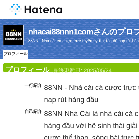
nhacai88nnn1comさんのプ
88NN - Nhà cái cá cược trực tuyến uy tín, tốc độ nạp rút hà
プロフィール
プロフィール
最終更新日:
2025/05/24
一行紹介
88NN - Nhà cái cá cược trực t
nạp rút hàng đầu
自己紹介
88NN Nhà Cái là nhà cái cá c
hàng đầu với hệ sinh thái giải
cược thể thao, sòng bài trực t