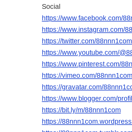
Social
https://www.facebook.com/8
https://www.instagram.com/
https://twitter.com/88nnn1com
https://www.youtube.com/@
https://www.pinterest.com/8
https://vimeo.com/88nnn1co
https://gravatar.com/88nnn1
https://www.blogger.com/pro
https://bit.ly/m/88nnn1com
https://88nnn1com.wordpress