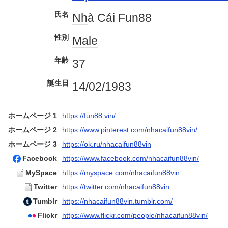
氏名
Nh
à Cái Fun88
性別
Male
年齢
37
誕生日
14/02/1983
ホームページ 1
https://fun88.vin/
ホームページ 2
https://www.pinterest.com/nhacaifun88vin/
ホームページ 3
https://ok.ru/nhacaifun88vin
Facebook
https://www.facebook.com/nhacaifun88vin/
MySpace
https://myspace.com/nhacaifun88vin
Twitter
https://twitter.com/nhacaifun88vin
Tumblr
https://nhacaifun88vin.tumblr.com/
Flickr
https://www.flickr.com/people/nhacaifun88vin/