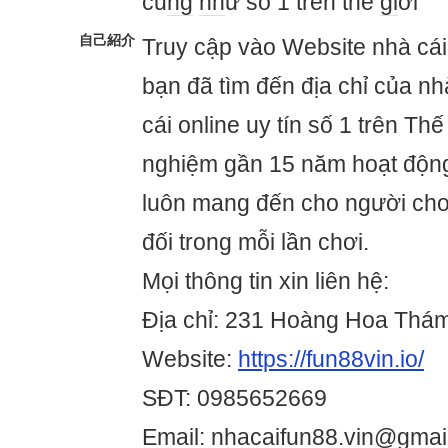
cũ
ng
nh
ư số 1 trên thế
gi
ới
自己紹介
Truy cập vào Website nhà cái 
bạn đã tìm đến địa chỉ của nh
cái online uy tín số 1 trên Thế
nghiệm gần 15 năm hoạt độn
luôn mang đến cho người chơi
đối trong mỗi lần chơi.
Mọi thông tin xin liên hệ:
Địa chỉ: 231 Hoàng Hoa Thám
Website:
https://fun88vin.io/
SĐT: 0985652669
Email: nhacaifun88.vin@gmai