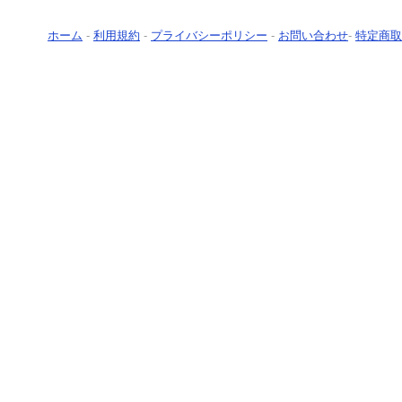
ホーム
-
利用規約
-
プライバシーポリシー
-
お問い合わせ
-
特定商取