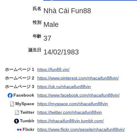
氏名
Nh
à Cái Fun88
性別
Male
年齢
37
誕生日
14/02/1983
ホームページ 1
https://fun88.vin/
ホームページ 2
https://www.pinterest.com/nhacaifun88vin/
ホームページ 3
https://ok.ru/nhacaifun88vin
Facebook
https://www.facebook.com/nhacaifun88vin/
MySpace
https://myspace.com/nhacaifun88vin
Twitter
https://twitter.com/nhacaifun88vin
Tumblr
https://nhacaifun88vin.tumblr.com/
Flickr
https://www.flickr.com/people/nhacaifun88vin/