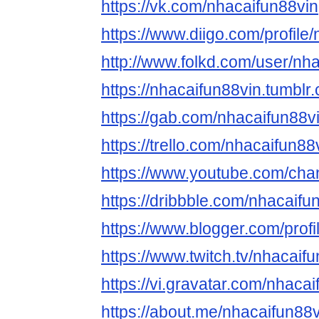
https://vk.com/nhacaifun88vin
https://www.diigo.com/profile
http://www.folkd.com/user/nh
https://nhacaifun88vin.tumblr
https://gab.com/nhacaifun88v
https://trello.com/nhacaifun88v
https://www.youtube.com/ch
https://dribbble.com/nhacaifu
https://www.blogger.com/pro
https://www.twitch.tv/nhacaif
https://vi.gravatar.com/nhaca
https://about.me/nhacaifun88v