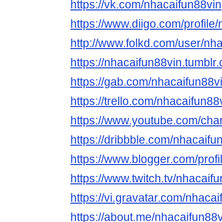
https://vk.com/nhacaifun88vin
https://www.diigo.com/profile
http://www.folkd.com/user/nh
https://nhacaifun88vin.tumblr
https://gab.com/nhacaifun88v
https://trello.com/nhacaifun88v
https://www.youtube.com/ch
https://dribbble.com/nhacaifu
https://www.blogger.com/pro
https://www.twitch.tv/nhacaif
https://vi.gravatar.com/nhaca
https://about.me/nhacaifun88v