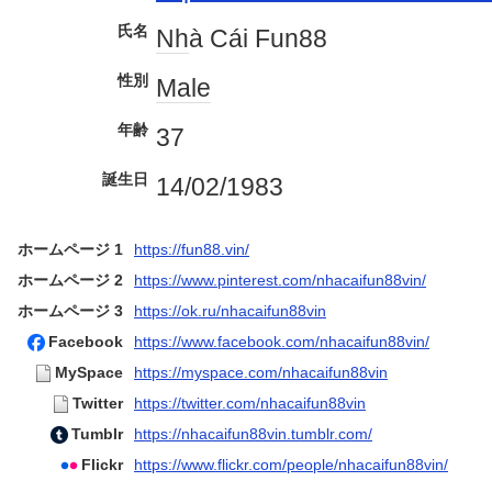
氏名
Nh
à Cái Fun88
性別
Male
年齢
37
誕生日
14/02/1983
ホームページ 1
https://fun88.vin/
ホームページ 2
https://www.pinterest.com/nhacaifun88vin/
ホームページ 3
https://ok.ru/nhacaifun88vin
Facebook
https://www.facebook.com/nhacaifun88vin/
MySpace
https://myspace.com/nhacaifun88vin
Twitter
https://twitter.com/nhacaifun88vin
Tumblr
https://nhacaifun88vin.tumblr.com/
Flickr
https://www.flickr.com/people/nhacaifun88vin/