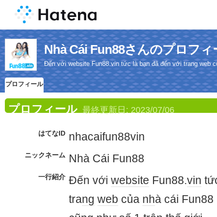
Nhà Cái Fun88さんのプロフ
Đến với website Fun88.vin tức là bạn đã đến với trang web củ
プロフィール
プロフィール
最終更新日:
2023/07/06
はてなID
nhacaifun88vin
ニックネーム
Nhà Cái Fun88
一行紹介
Đến với
website
Fun88.
vin
tức
tra
ng
web
của
nh
à cái Fun88 