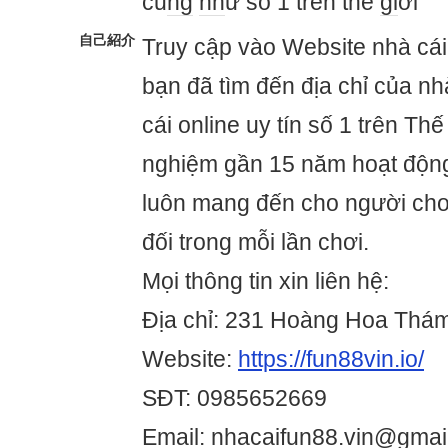
cũ
ng
nh
ư số 1 trên thế
gi
ới
自己紹介
Truy cập vào Website nhà cái 
bạn đã tìm đến địa chỉ của nh
cái online uy tín số 1 trên Thế
nghiệm gần 15 năm hoạt độn
luôn mang đến cho người chơi
đối trong mỗi lần chơi.
Mọi thông tin xin liên hệ:
Địa chỉ: 231 Hoàng Hoa Thám
Website:
https://fun88vin.io/
SĐT: 0985652669
Email: nhacaifun88.vin@gmai