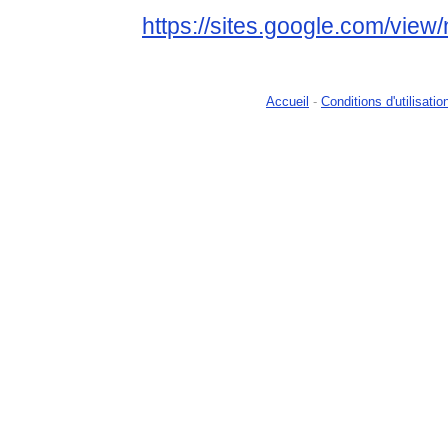
https://sites.google.com/view
Accueil
-
Conditions d'utilisatio