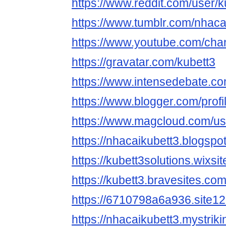
https://www.reddit.com/user/k
https://www.tumblr.com/nhaca
https://www.youtube.com/c
https://gravatar.com/kubett3
https://www.intensedebate.c
https://www.blogger.com/pro
https://www.magcloud.com/us
https://nhacaikubett3.blogspo
https://kubett3solutions.wixsi
https://kubett3.bravesites.com
https://6710798a6a936.site1
https://nhacaikubett3.mystriki