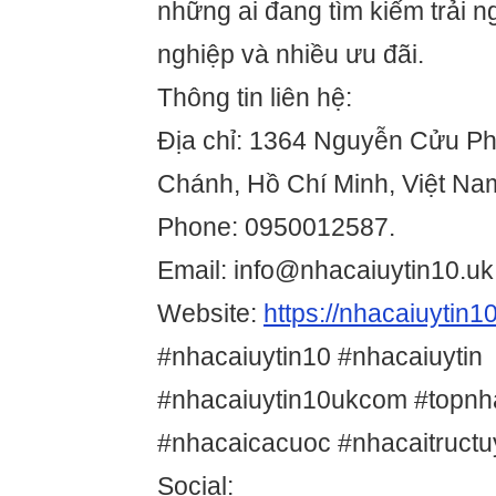
những ai đang tìm kiếm trải 
nghiệp và nhiều ưu đãi.
Thông tin liên hệ:
Địa chỉ: 1364 Nguyễn Cửu Ph
Chánh, Hồ Chí Minh, Việt Na
Phone: 0950012587.
Email: info@nhacaiuytin10.uk
Website:
https://nhacaiuytin1
#nhacaiuytin10 #nhacaiuytin
#nhacaiuytin10ukcom #topnh
#nhacaicacuoc #nhacaitruct
Social: