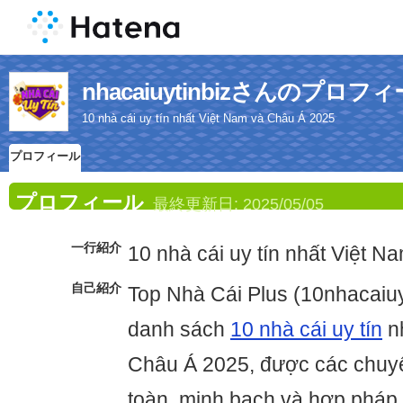
nhacaiuytinbizさんのプロフ
10 nhà cái uy tín nhất Việt Nam và Châu Á 2025
プロフィール
プロフィール
最終更新日:
2025/05/05
一行紹介
10 nhà cái uy tín nhất Việt 
自己紹介
Top Nhà Cái Plus (10nhacaiuy
danh sách
10 nhà cái uy tín
nh
Châu Á 2025, được các chuyê
toàn, minh bạch và hợp pháp.