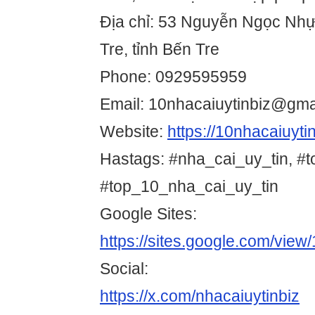
Địa chỉ: 53 Nguyễn Ngọc Nhự
Tre, tỉnh Bến Tre
Phone: 0929595959
Email: 10nhacaiuytinbiz@gma
Website:
https://10nhacaiuytin
Hastags: #nha_cai_uy_tin, #t
#top_10_nha_cai_uy_tin
Google Sites:
https://sites.google.com/view
Social:
https://x.com/nhacaiuytinbiz