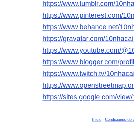
https://www.tumblr.com/10nha
https://www.pinterest.com/10n
https://www.behance.net/10nh
https://gravatar.com/10nhacai
https://www.youtube.com/@10
https://www.blogger.com/pro
https://www.twitch.tv/10nhaca
https://www.openstreetmap.or
https://sites.google.com/view
Inicio
-
Condiciones de 