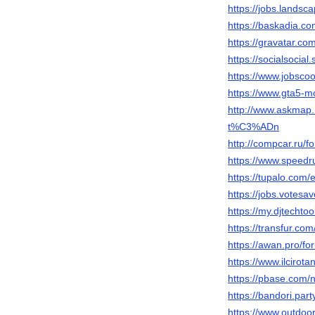
https://jobs.landsc
https://baskadia.co
https://gravatar.co
https://socialsocial
https://www.jobscoo
https://www.gta5-m
http://www.askmap
t%C3%ADn
http://compcar.ru
https://www.speedr
https://tupalo.com
https://jobs.votesa
https://my.djtecht
https://transfur.co
https://awan.pro/f
https://www.ilcirota
https://pbase.com/n
https://bandori.par
https://www.outdoor