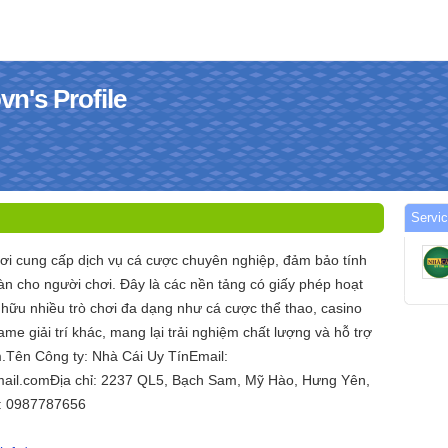
vn's Profile
Servic
ơi cung cấp dịch vụ cá cược chuyên nghiệp, đảm bảo tính
àn cho người chơi. Đây là các nền tảng có giấy phép hoạt
hữu nhiều trò chơi đa dạng như cá cược thể thao, casino
ame giải trí khác, mang lại trải nghiệm chất lượng và hỗ trợ
.Tên Công ty: Nhà Cái Uy TínEmail:
mail.comĐịa chỉ: 2237 QL5, Bạch Sam, Mỹ Hào, Hưng Yên,
i: 0987787656